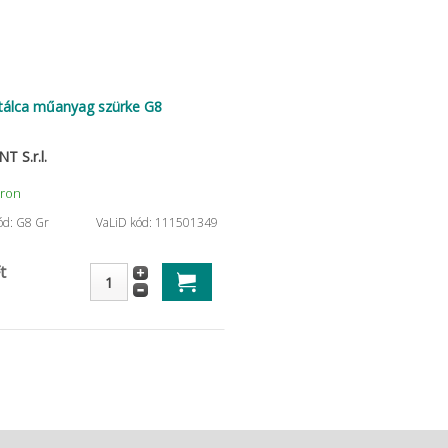
tálca műanyag szürke G8
T S.r.l.
áron
ód: G8 Gr
VaLiD kód: 111501349
t