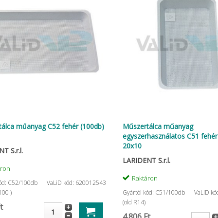
álca műanyag C52 fehér (100db)
Műszertálca műanyag
egyszerhasználatos C51 fehér
20x10
T S.r.l.
LARIDENT S.r.l.
áron
Raktáron
kód: C52/100db
VaLiD kód: 620012543
100 )
Gyártói kód: C51/100db
VaLiD kó
(old R14)
t
4.806 Ft