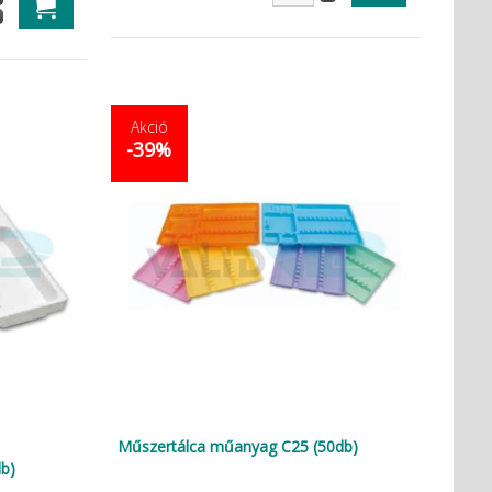
Akció
-39%
Műszertálca műanyag C25 (50db)
b)