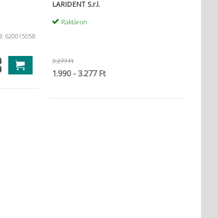
LARIDENT S.r.l.
Raktáron
d: 620015058
3.277 Ft
1.990 - 3.277 Ft
lo Plus utántöltő
Keverőcsőr sárga (50db)
Zetapl
19.426 Ft
47.391 Ft