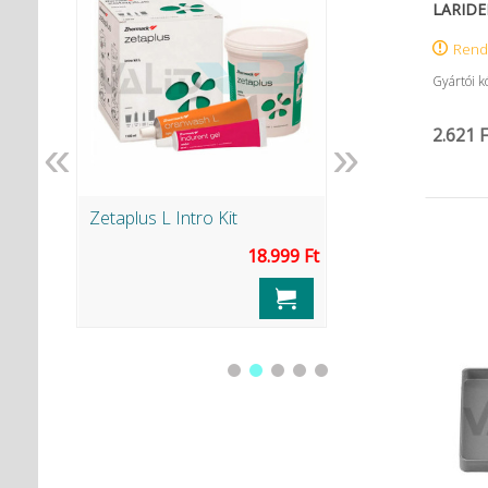
LARIDEN
Rend
Gyártói k
2.621 F
«
»
b)
Zetaplus L Intro Kit
Single Bond univer
.426 Ft
18.999 Ft