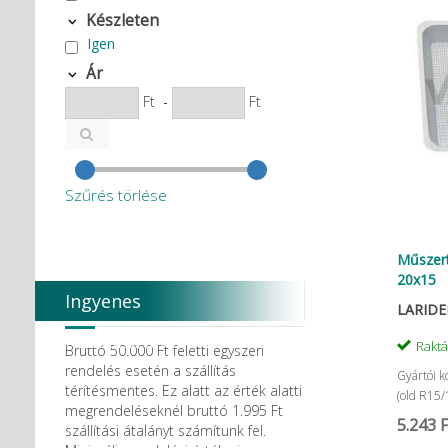
Készleten
Igen
Ár
Ft
-
Ft
Szűrés törlése
Műszert
20x15
Ingyenes
LARIDEN
házhozszállítás
Rakt
Bruttó 50.000 Ft feletti egyszeri
rendelés esetén a szállítás
Gyártói 
térítésmentes. Ez alatt az érték alatti
(old R15/
megrendeléseknél bruttó 1.995 Ft
5.243 F
szállítási átalányt számítunk fel.