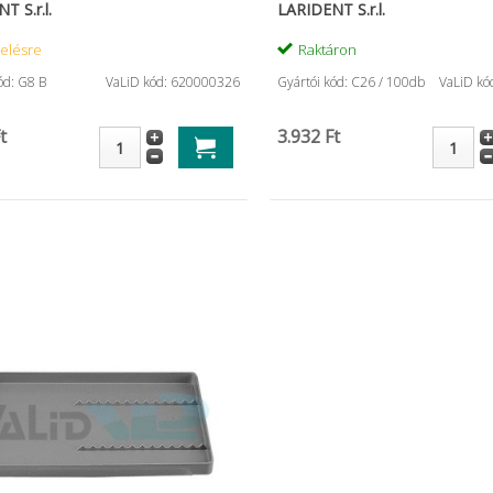
T S.r.l.
LARIDENT S.r.l.
elésre
Raktáron
ód: G8 B
VaLiD kód: 620000326
Gyártói kód: C26 / 100db
VaLiD kó
t
3.932 Ft
sal ...
FibreKleer 4x csap utántöltő
Optibond So
...
...
44.331 Ft
17.008 Ft