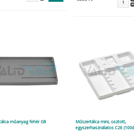
álca műanyag fehér G8
Műszertálca mini, osztott,
egyszerhasználatos C26 (100d