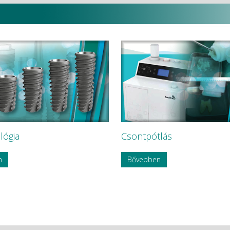
lógia
Csontpótlás
n
Bővebben