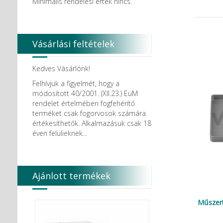
Minimális rendelési érték nincs.
Vásárlási feltételek
Kedves Vásárlónk!
Felhívjuk a figyelmét, hogy a
módosított 40/2001. (XII.23.) EüM
rendelet értelmében fogfehérítő
terméket csak fogorvosok számára
értékesíthetők. Alkalmazásuk csak 18
éven felülieknek...
Ajánlott termékek
Műszert