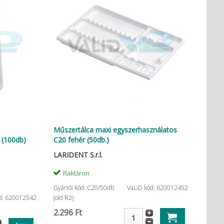
Műszertálca maxi egyszerhasználatos
 (100db)
C20 fehér (50db.)
LARIDENT S.r.l.
Raktáron
Gyártói kód: C20/50db
VaLiD kód: 620012452
d: 620012542
(old R2)
2.296 Ft