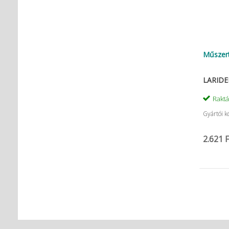
Műszer
LARIDEN
Rakt
Gyártói k
2.621 F