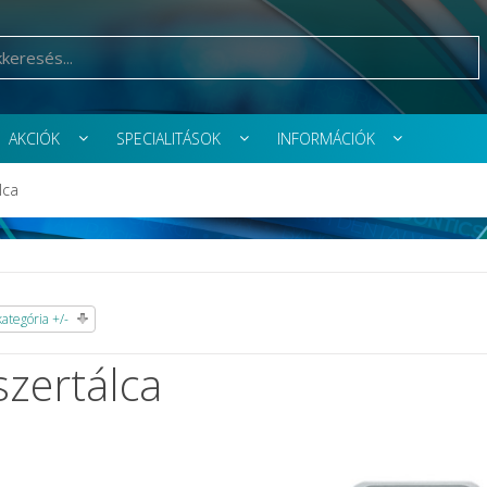
AKCIÓK
SPECIALITÁSOK
INFORMÁCIÓK
lca
tegória +/-
zertálca