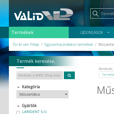
Termékek
ÚJDONSÁGOK
Őn itt van: Főlap
Egyszerhasználatos termékek
Műszertá
Termék keresése,
Rendezés
szűrés
Termékka
Műs
Kategória
Gyártók
LARIDENT S.r.l.