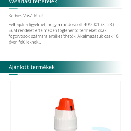
Vásárlási feltételek
Detax
DFS
DIADENT
Kedves Vásárlónk!
Diaswiss S.A.
Felhívjuk a figyelmét, hogy a módosított 40/2001. (XII.23.)
DIRECTA AB
EüM rendelet értelmében fogfehérítő terméket csak
Discus Dental PHILIPS
fogorvosok számára értékesíthetők. Alkalmazásuk csak 18
DISPOTECH S.r.l.
éven felülieknek...
DKL
DMG
DÜRR DENTAL SE
DUX
Ajánlott termékek
Edelweiss Dentistry Products GmbH
Edenta
Egyéb gyártó
EMS
Enbio Group AG
Essity Higiene and Health AB
Ethicon
EURONDA
EVE
Fairfax Dental Ltd.
Falcon