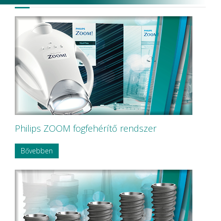
Ivoclar Vivadent
KAVO
KaVo Kerr
KerrEndo
KerrHawe SA
KETTENBACH GmbH & Co. KG.
KODAK
KODAK Carestream
KOMET
Korea Dental Solution Co., Ltd.
Kovácsházi
KULZER
Kuraray Dental
Philips ZOOM fogfehérítő rendszer
LARIDENT S.r.l.
Loser
Bővebben
Magenta Technology Co.,Ltd
MAILLEFER
MAJOR Prodotti Dentari S.p.A.
MARK3
MAVIG
MAXTER Premium Quality
MECTRON S.r.l.