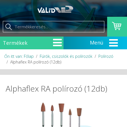
Termékek
Őn itt van: Főlap
Fúrók, csiszolók és polírozók
Polírozó
Alphaflex RA polírozó (12db)
Alphaflex RA polírozó (12db)