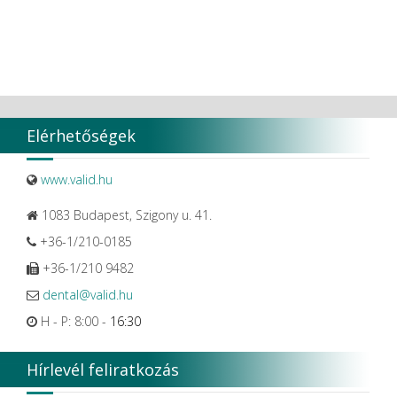
Vivaldi Kft.
VOCO
W&H Dentalwerk G.m.b.H.
WHITESmile Gmbh.
Winix Europe
WMSW
Zhermack SpA
Elérhetőségek
www.valid.hu
1083 Budapest, Szigony u. 41.
+36-1/210-0185
+36-1/210 9482
dental@valid.hu
H - P: 8:00 -
16:30
Hírlevél feliratkozás