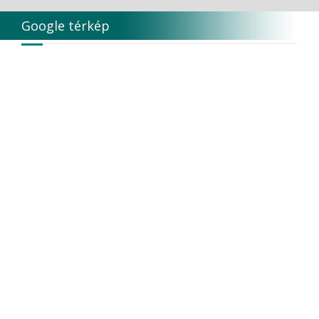
SS-White Burs, Inc.
Stoddard
Google térkép
STRAUMANN AG
SUNSTAR
SURE DENT CORPORATION
SybronEndo
SyncVision Technology Corporation
T & G
Thienel
Tokuyama
TOKUYAMA CO
TORK
Transcoden
Transcodent
TT TOOTH TRANSFORMER S.R.L.
Ultradent products
Ultradent Products Inc.
Unigloves
VaLiD
VDENTAL
VDW
VITA