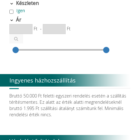
Bode Chemie
Készleten
Cardex
Igen
Carlo de Giorgi srl
CATTANI SpA
Ár
CAVEX
Ft
-
Ft
Cefla S.C.
CEMM Dental High Tech Ltd.
Colténe Whaledent
Coxo Medical Instrument Co. Ltd.
CURADEN
D.F.S.
Degradable Sol. AG
Degradable Solutions AG
Ingyenes házhozszállítás
DELTA RT.
Dendia GmbH
DenMat Holdings, LLC
Bruttó 50.000 Ft feletti egyszeri rendelés esetén a szállítás
Dental Film srl.
térítésmentes. Ez alatt az érték alatti megrendeléseknél
Dental Pacific
bruttó 1.995 Ft szállítási átalányt számítunk fel. Minimális
Dentis
rendelési érték nincs.
Dentsolv AB
Dentsply
Dentsply Maillefer
Dentsply Sirona