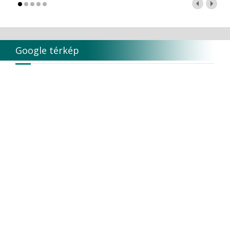
Sigma Dental
Sirona
SpofaDental a.s.
SS-White Burs, Inc.
Stoddard
Google térkép
STRAUMANN AG
SUNSTAR
SURE DENT CORPORATION
SybronEndo
SyncVision Technology Corporation
T & G
Thienel
Tokuyama
TOKUYAMA CO
TORK
Transcoden
Transcodent
TT TOOTH TRANSFORMER S.R.L.
Ultradent products
Ultradent Products Inc.
Unigloves
VaLiD