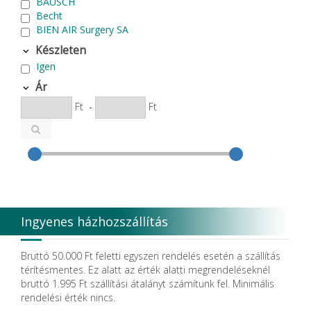
BAUSCH
Becht
BIEN AIR Surgery SA
Bode Chemie
Készleten
Cardex
Igen
Carlo de Giorgi srl
CATTANI SpA
Ár
CAVEX
Ft
-
Ft
Cefla S.C.
CEMM Dental High Tech Ltd.
Colténe Whaledent
Coxo Medical Instrument Co. Ltd.
CURADEN
D.F.S.
Degradable Sol. AG
Degradable Solutions AG
Ingyenes házhozszállítás
DELTA RT.
Dendia GmbH
DenMat Holdings, LLC
Bruttó 50.000 Ft feletti egyszeri rendelés esetén a szállítás
Dental Film srl.
térítésmentes. Ez alatt az érték alatti megrendeléseknél
Dental Pacific
bruttó 1.995 Ft szállítási átalányt számítunk fel. Minimális
Dentis
rendelési érték nincs.
Dentsolv AB