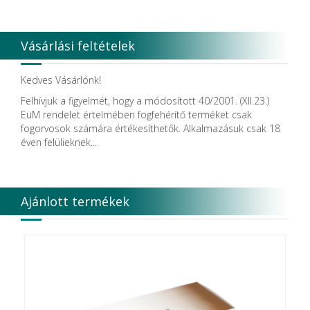
Dentsply
Dentsply Maillefer
Dentsply Sirona
Vásárlási feltételek
Detax
DFS
DIADENT
Kedves Vásárlónk!
Diaswiss S.A.
Felhívjuk a figyelmét, hogy a módosított 40/2001. (XII.23.)
DIRECTA AB
EüM rendelet értelmében fogfehérítő terméket csak
Discus Dental PHILIPS
fogorvosok számára értékesíthetők. Alkalmazásuk csak 18
DISPOTECH S.r.l.
éven felülieknek...
DKL
DMG
DÜRR DENTAL SE
DUX
Ajánlott termékek
Edelweiss Dentistry Products GmbH
Edenta
Egyéb gyártó
EMS
Enbio Group AG
Essity Higiene and Health AB
Ethicon
EURONDA