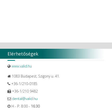
VDENTAL
VDW
VITA
Vivaldi Kft.
VOCO
W&H Dentalwerk G.m.b.H.
WHITESmile Gmbh.
Winix Europe
WMSW
Zhermack SpA
Elérhetőségek
www.valid.hu
1083 Budapest, Szigony u. 41.
+36-1/210-0185
+36-1/210 9482
dental@valid.hu
H - P: 8:00 -
16:30