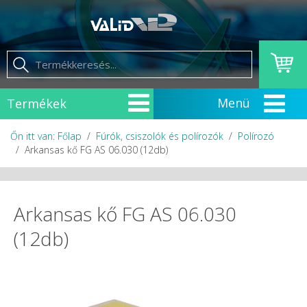
Termékek
Őn itt van: Főlap
Fúrók, csiszolók és polírozók
Polírozó
Arkansas kő FG AS 06.030 (12db)
Arkansas kő FG AS 06.030
(12db)