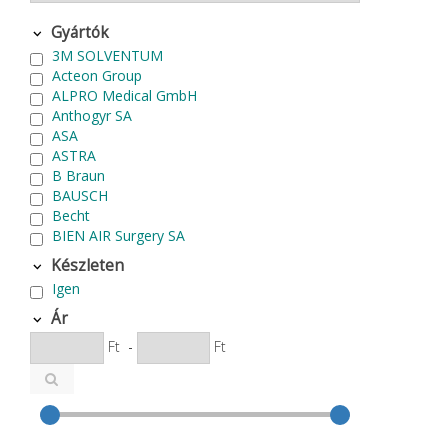
Gyártók
3M SOLVENTUM
Acteon Group
ALPRO Medical GmbH
Anthogyr SA
ASA
ASTRA
B Braun
BAUSCH
Becht
BIEN AIR Surgery SA
Bode Chemie
Készleten
Cardex
Igen
Carlo de Giorgi srl
CATTANI SpA
Ár
CAVEX
Ft
-
Ft
Cefla S.C.
CEMM Dental High Tech Ltd.
Colténe Whaledent
Coxo Medical Instrument Co. Ltd.
CURADEN