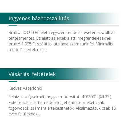
D.F.S.
Degradable Sol. AG
Degradable Solutions AG
Ingyenes házhozszállítás
DELTA RT.
Dendia GmbH
DenMat Holdings, LLC
Bruttó 50.000 Ft feletti egyszeri rendelés esetén a szállítás
Dental Film srl.
térítésmentes. Ez alatt az érték alatti megrendeléseknél
Dental Pacific
bruttó 1.995 Ft szállítási átalányt számítunk fel. Minimális
Dentis
rendelési érték nincs.
Dentsolv AB
Dentsply
Dentsply Maillefer
Dentsply Sirona
Vásárlási feltételek
Detax
DFS
DIADENT
Kedves Vásárlónk!
Diaswiss S.A.
Felhívjuk a figyelmét, hogy a módosított 40/2001. (XII.23.)
DIRECTA AB
EüM rendelet értelmében fogfehérítő terméket csak
Discus Dental PHILIPS
fogorvosok számára értékesíthetők. Alkalmazásuk csak 18
DISPOTECH S.r.l.
éven felülieknek...
DKL
DMG
DÜRR DENTAL SE