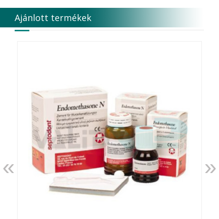
DUX
Ajánlott termékek
Edelweiss Dentistry Products GmbH
Edenta
Egyéb gyártó
EMS
Enbio Group AG
Essity Higiene and Health AB
Ethicon
EURONDA
EVE
Fairfax Dental Ltd.
Falcon
FERROKEMIA
FERTISOL
FKG Dentaire
FUSSEN
«
»
G.C.FUJI
G.Hartzell & Son
G.U.M.
Garrison Dental Solution s LLC
Genbody Inc.
GENSPEED Biotech GmbH