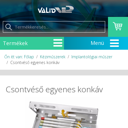
Termékek
Őn itt van: Főlap
Kéziműszerek
Implantológiai műszer
Csontvéső egyenes konkáv
Csontvéső egyenes konkáv