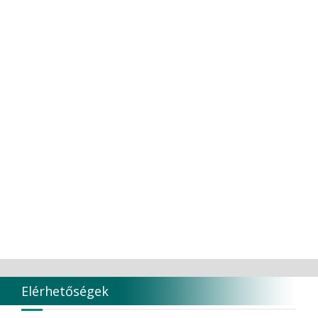
TOKUYAMA CO
TORK
Transcoden
Transcodent
TT TOOTH TRANSFORMER S.R.L.
Ultradent products
Ultradent Products Inc.
Unigloves
VaLiD
VDENTAL
VDW
VITA
Vivaldi Kft.
VOCO
W&H Dentalwerk G.m.b.H.
WHITESmile Gmbh.
Winix Europe
WMSW
Zhermack SpA
Elérhetőségek