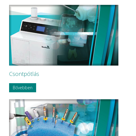
NEW LIFE RADIOLOGY s.r.l.
NOBA
Nordin
NORDISKA Dental AB
NOUVAG AG
NSK
OMNIA
P&T Medical Equipment Co. Ltd
P.P.H CERKAMED
Pentron SpofaDental a.s.
PHILIPS
PHILIPS Sonicare
Csontpótlás
PluLine
Pluradent AG & Co KG
Bővebben
PNH Intl Corp
Polydentia
Prime Dental
REXAM
Riemser
RINN Dentsply MPL
Ritter Concept GmbH.
Roeko