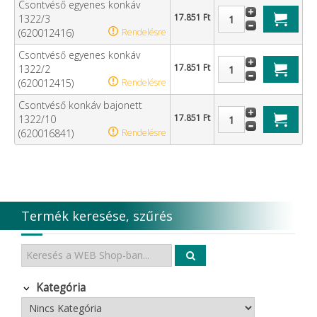
Csontvéső egyenes konkáv
17.851 Ft
1322/3
(620012416)
Rendelésre
Csontvéső egyenes konkáv
17.851 Ft
1322/2
(620012415)
Rendelésre
Csontvéső konkáv bajonett
17.851 Ft
1322/10
(620016841)
Rendelésre
Termék keresése, szűrés
Kategória