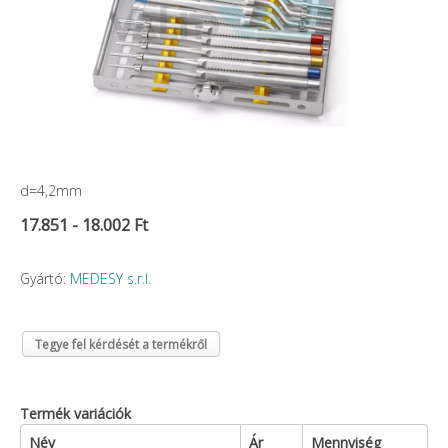
d=4,2mm
17.851 - 18.002 Ft
Gyártó:
MEDESY s.r.l.
Tegye fel kérdését a termékről
Termék variációk
Név
Ár
Mennyiség