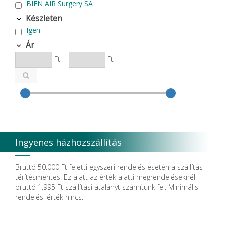
BIEN AIR Surgery SA
Bode Chemie
Készleten
Cardex
Igen
Carlo de Giorgi srl
CATTANI SpA
Ár
CAVEX
Ft
-
Ft
Cefla S.C.
CEMM Dental High Tech Ltd.
Colténe Whaledent
Coxo Medical Instrument Co. Ltd.
CURADEN
D.F.S.
Degradable Sol. AG
Degradable Solutions AG
Ingyenes házhozszállítás
DELTA RT.
Dendia GmbH
DenMat Holdings, LLC
Bruttó 50.000 Ft feletti egyszeri rendelés esetén a szállítás
Dental Film srl.
térítésmentes. Ez alatt az érték alatti megrendeléseknél
Dental Pacific
bruttó 1.995 Ft szállítási átalányt számítunk fel. Minimális
Dentis
rendelési érték nincs.
Dentsolv AB
Dentsply
Dentsply Maillefer