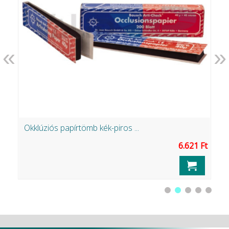
Falcon
FERROKEMIA
FERTISOL
FKG Dentaire
FUSSEN
«
»
G.C.FUJI
G.Hartzell & Son
G.U.M.
Garrison Dental Solution s LLC
Genbody Inc.
GENSPEED Biotech GmbH
GINGI-PAK
Okklúziós papírtömb kék-piros ...
P
Global Surgical Corporation
HÁDÉNS Dentál Átervinning HB
1
6.621 Ft
Hager & Werken GmbH c Co. KG
HAMMACHER
Hartmann
Harvard Dental
Heraeus Kulzer GmbH
Hoffmann Dental
Humble
HYCARE