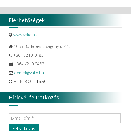
Winix Europe
WMSW
Zhermack SpA
Elérhetőségek
www.valid.hu
1083 Budapest, Szigony u. 41.
+36-1/210-0185
+36-1/210 9482
dental@valid.hu
H - P: 8:00 -
16:30
Hírlevél feliratkozás