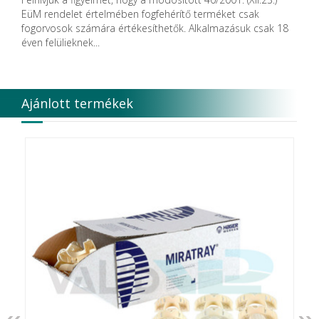
DIRECTA AB
EüM rendelet értelmében fogfehérítő terméket csak
Discus Dental PHILIPS
fogorvosok számára értékesíthetők. Alkalmazásuk csak 18
DISPOTECH S.r.l.
éven felülieknek...
DKL
DMG
DÜRR DENTAL SE
DUX
Ajánlott termékek
Edelweiss Dentistry Products GmbH
Edenta
Egyéb gyártó
EMS
Enbio Group AG
Essity Higiene and Health AB
Ethicon
EURONDA
EVE
Fairfax Dental Ltd.
Falcon
FERROKEMIA
FERTISOL
FKG Dentaire
FUSSEN