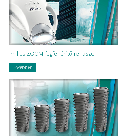
KerrHawe SA
KETTENBACH GmbH & Co. KG.
KODAK
KODAK Carestream
KOMET
Korea Dental Solution Co., Ltd.
Kovácsházi
KULZER
Kuraray Dental
Philips ZOOM fogfehérítő rendszer
LARIDENT S.r.l.
Loser
Bővebben
Magenta Technology Co.,Ltd
MAILLEFER
MAJOR Prodotti Dentari S.p.A.
MARK3
MAVIG
MAXTER Premium Quality
MECTRON S.r.l.
MEDESY s.r.l.
Medical Care
MEDICOM Helthcare B.V.
MEDISTOCK