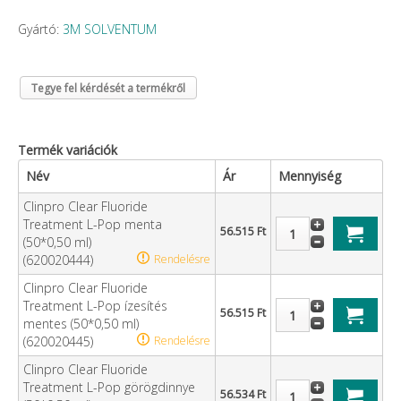
Gyártó:
3M SOLVENTUM
Tegye fel kérdését a termékről
Termék variációk
Név
Ár
Mennyiség
Clinpro Clear Fluoride
Treatment L-Pop menta
56.515 Ft
(50*0,50 ml)
(620020444)
Rendelésre
Clinpro Clear Fluoride
Treatment L-Pop ízesítés
56.515 Ft
mentes (50*0,50 ml)
(620020445)
Rendelésre
Clinpro Clear Fluoride
Treatment L-Pop görögdinnye
56.534 Ft