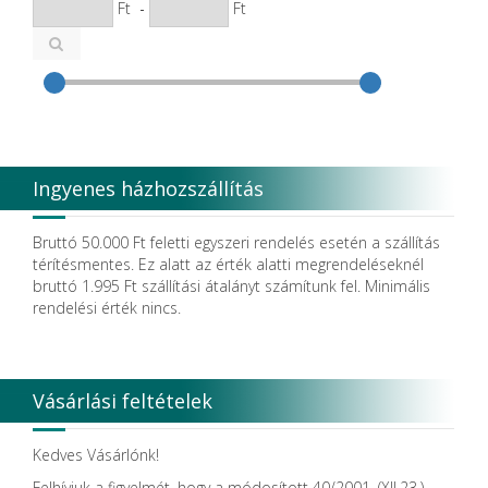
Ft
-
Ft
Cefla S.C.
CEMM Dental High Tech Ltd.
Colténe Whaledent
Coxo Medical Instrument Co. Ltd.
CURADEN
D.F.S.
Degradable Sol. AG
Degradable Solutions AG
Ingyenes házhozszállítás
DELTA RT.
Dendia GmbH
DenMat Holdings, LLC
Bruttó 50.000 Ft feletti egyszeri rendelés esetén a szállítás
Dental Film srl.
térítésmentes. Ez alatt az érték alatti megrendeléseknél
Dental Pacific
bruttó 1.995 Ft szállítási átalányt számítunk fel. Minimális
Dentis
rendelési érték nincs.
Dentsolv AB
Dentsply
Dentsply Maillefer
Dentsply Sirona
Vásárlási feltételek
Detax
DFS
DIADENT
Kedves Vásárlónk!
Diaswiss S.A.
Felhívjuk a figyelmét, hogy a módosított 40/2001. (XII.23.)