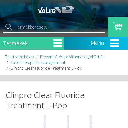
Termékek
Őn itt van: Főlap
Prevenció és profilaxis, fogfehérítés
Káriesz és plakk management
Clinpro Clear Fluoride Treatment L-Pop
Clinpro Clear Fluoride
Treatment L-Pop