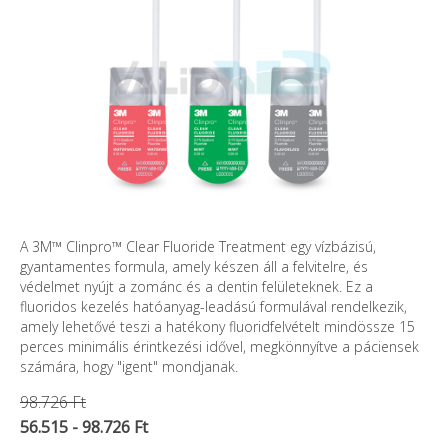
A 3M™ Clinpro™ Clear Fluoride Treatment egy vízbázisú,
gyantamentes formula, amely készen áll a felvitelre, és
védelmet nyújt a zománc és a dentin felületeknek. Ez a
fluoridos kezelés hatóanyag-leadású formulával rendelkezik,
amely lehetővé teszi a hatékony fluoridfelvételt mindössze 15
perces minimális érintkezési idővel, megkönnyítve a páciensek
számára, hogy "igent" mondjanak.
98.726 Ft
56.515 - 98.726 Ft