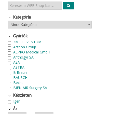
Kategória
Gyártók
3M SOLVENTUM
Acteon Group
ALPRO Medical GmbH
Anthogyr SA
ASA
ASTRA
B Braun
BAUSCH
Becht
BIEN AIR Surgery SA
Bode Chemie
Készleten
Cardex
Igen
Carlo de Giorgi srl
CATTANI SpA
Ár
CAVEX