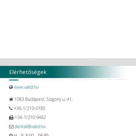
VaLiD
VDENTAL
VDW
VITA
Vivaldi Kft.
VOCO
W&H Dentalwerk G.m.b.H.
WHITESmile Gmbh.
Winix Europe
WMSW
Zhermack SpA
Elérhetőségek
www.valid.hu
1083 Budapest, Szigony u. 41.
+36-1/210-0185
+36-1/210 9482
dental@valid.hu
H - P: 8:00 -
16:30