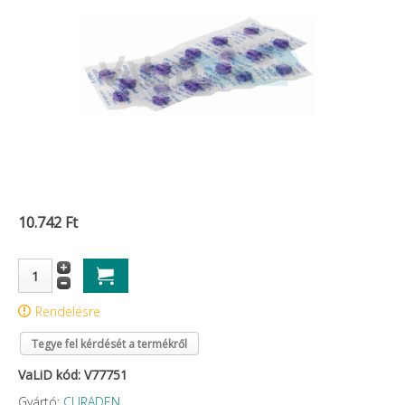
10.742 Ft
Rendelésre
Tegye fel kérdését a termékről
VaLiD kód: V77751
Gyártó:
CURADEN