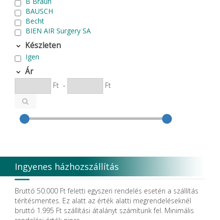
B Braun
BAUSCH
Becht
BIEN AIR Surgery SA
Bode Chemie
Készleten
Cardex
Igen
Carlo de Giorgi srl
CATTANI SpA
Ár
CAVEX
Ft
-
Ft
Cefla S.C.
CEMM Dental High Tech Ltd.
Colténe Whaledent
Coxo Medical Instrument Co. Ltd.
CURADEN
D.F.S.
Degradable Sol. AG
Degradable Solutions AG
Ingyenes házhozszállítás
DELTA RT.
Dendia GmbH
DenMat Holdings, LLC
Bruttó 50.000 Ft feletti egyszeri rendelés esetén a szállítás
Dental Film srl.
térítésmentes. Ez alatt az érték alatti megrendeléseknél
Dental Pacific
bruttó 1.995 Ft szállítási átalányt számítunk fel. Minimális
Dentis