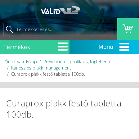
Termékek
Őn itt van: Főlap
Prevenció és profilaxis, fogfehérítés
Káriesz és plakk management
Curaprox plakk festő tabletta 100db.
Curaprox plakk festő tabletta
100db.