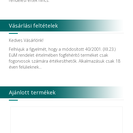
rendelési érték nincs.
Dentsolv AB
Dentsply
Dentsply Maillefer
Dentsply Sirona
Vásárlási feltételek
Detax
DFS
DIADENT
Kedves Vásárlónk!
Diaswiss S.A.
Felhívjuk a figyelmét, hogy a módosított 40/2001. (XII.23.)
DIRECTA AB
EüM rendelet értelmében fogfehérítő terméket csak
Discus Dental PHILIPS
fogorvosok számára értékesíthetők. Alkalmazásuk csak 18
DISPOTECH S.r.l.
éven felülieknek...
DKL
DMG
DÜRR DENTAL SE
DUX
Ajánlott termékek
Edelweiss Dentistry Products GmbH
Edenta
Egyéb gyártó
EMS
Enbio Group AG
Essity Higiene and Health AB
Ethicon