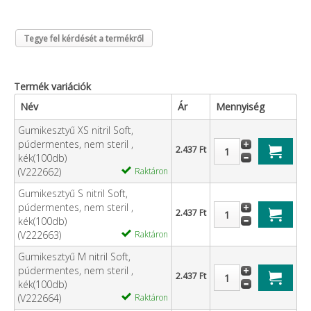
Tegye fel kérdését a termékről
Termék variációk
Név
Ár
Mennyiség
Gumikesztyű XS nitril Soft,
púdermentes, nem steril ,
2.437 Ft
kék(100db)
(V222662)
Raktáron
Gumikesztyű S nitril Soft,
púdermentes, nem steril ,
2.437 Ft
kék(100db)
(V222663)
Raktáron
Gumikesztyű M nitril Soft,
púdermentes, nem steril ,
2.437 Ft
kék(100db)
(V222664)
Raktáron