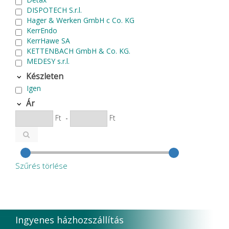
DISPOTECH S.r.l.
Hager & Werken GmbH c Co. KG
KerrEndo
KerrHawe SA
KETTENBACH GmbH & Co. KG.
MEDESY s.r.l.
MEDICOM Helthcare B.V.
Készleten
NSK
Igen
P.P.H CERKAMED
Pentron SpofaDental a.s.
Ár
PHILIPS
Ft
-
Ft
PluLine
Roeko
Septodont
SURE DENT CORPORATION
VOCO
Szűrés törlése
Zhermack SpA
Ingyenes házhozszállítás