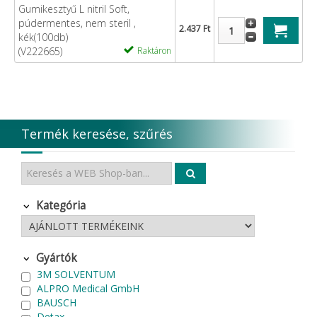
Gumikesztyű L nitril Soft,
púdermentes, nem steril ,
2.437 Ft
kék(100db)
(V222665)
Raktáron
Termék keresése, szűrés
Kategória
Gyártók
3M SOLVENTUM
ALPRO Medical GmbH
BAUSCH
Detax