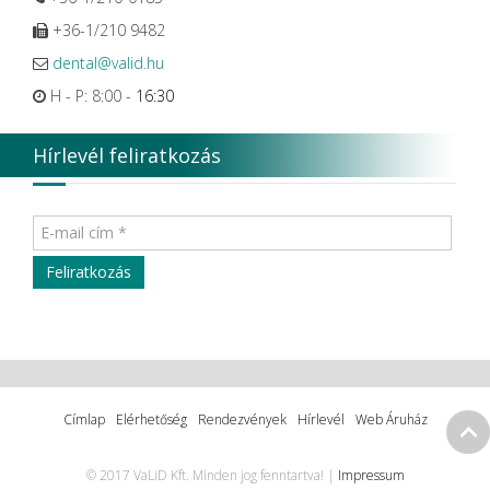
+36-1/210 9482
dental@valid.hu
H - P: 8:00 -
16:30
Hírlevél feliratkozás
Címlap
Elérhetőség
Rendezvények
Hírlevél
Web Áruház
© 2017 VaLiD Kft. Minden jog fenntartva! |
Impressum