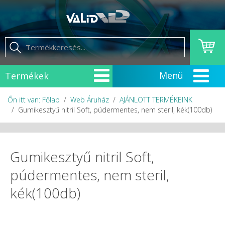
Termékek
Őn itt van: Főlap
Web Áruház
AJÁNLOTT TERMÉKEINK
Gumikesztyű nitril Soft, púdermentes, nem steril, kék(100db)
Gumikesztyű nitril Soft,
púdermentes, nem steril,
kék(100db)