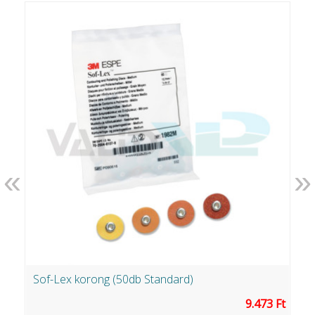
«
»
Sof-Lex korong (50db Standard)
A
Ft
9.473 Ft