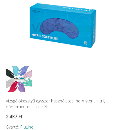
Vizsgálókesztyű egyszer használatos, nem steril, nitril,
púdermentes. szín:kék
2.437 Ft
Gyártó:
PluLine