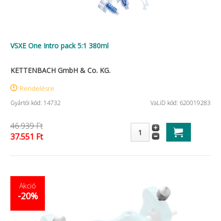
VSXE One Intro pack 5:1 380ml
KETTENBACH GmbH & Co. KG.
Rendelésre
Gyártói kód: 14732
VaLiD kód: 620019283
46.939 Ft
37.551 Ft
Akció
-20%