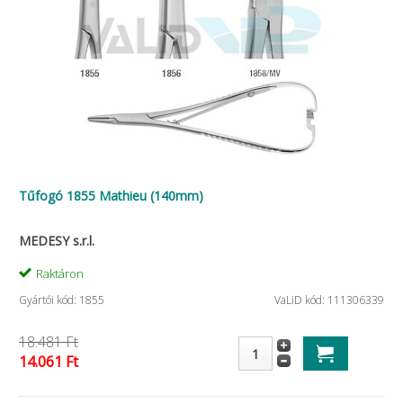
Tűfogó 1855 Mathieu (140mm)
MEDESY s.r.l.
Raktáron
Gyártói kód: 1855
VaLiD kód: 111306339
18.481 Ft
14.061 Ft