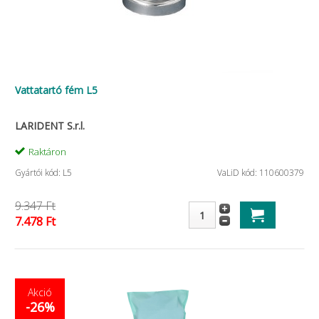
Vattatartó fém L5
LARIDENT S.r.l.
Raktáron
Gyártói kód: L5
VaLiD kód: 110600379
9.347 Ft
7.478 Ft
Akció
-26%