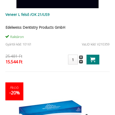
Veneer L felső /OK 21/US9
Edelweiss Dentistry Products GmbH
Raktáron
Gyártói kód: 10161
VaLiD kód: V210359
25.481 Ft
15.544 Ft
Akció
-20%