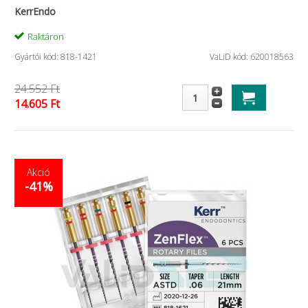
KerrEndo
Raktáron
Gyártói kód: 818-1421
VaLiD kód: 620018563
24.552 Ft
14.605 Ft
Akció
-41%