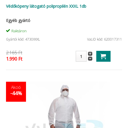
Védőköpeny látogató polipropilén XXXL 1db
Egyéb gyártó
Raktáron
Gyártói kód: 4730XXXL
VaLiD kód: 620017311
2.165 Ft
1.990 Ft
Akció
-44%