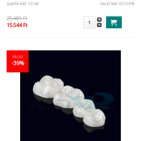
Gyártói kód: 10160
VaLiD kód: V210358
25.481 Ft
15.544 Ft
Akció
-39%