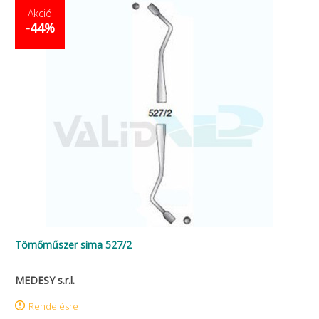
Akció
-44%
Tömőműszer sima 527/2
MEDESY s.r.l.
Rendelésre