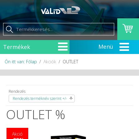
Termékek
Őn itt van: Főlap
Akciók
OUTLET
Rendezés
Rendezés terméknév szerint +/-
OUTLET %
Akció