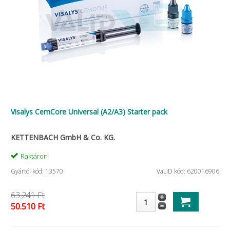
Visalys CemCore Universal (A2/A3) Starter pack
KETTENBACH GmbH & Co. KG.
Raktáron
Gyártói kód: 13570
VaLiD kód: 620016906
63.241 Ft
50.510 Ft