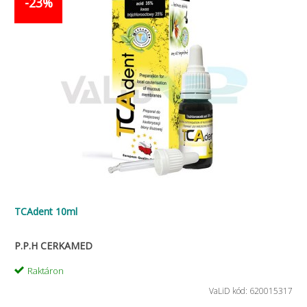
-23%
TCAdent 10ml
P.P.H CERKAMED
Raktáron
VaLiD kód: 620015317