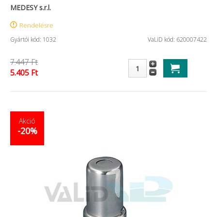
MEDESY s.r.l.
Rendelésre
Gyártói kód: 1032
VaLiD kód: 620007422
7.447 Ft
5.405 Ft
Akció
-20%