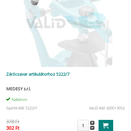
Zárócsavar artikulátorhoz 5222/7
MEDESY s.r.l.
Raktáron
Gyártói kód: 5222/7
VaLiD kód: 620013052
378 Ft
302 Ft