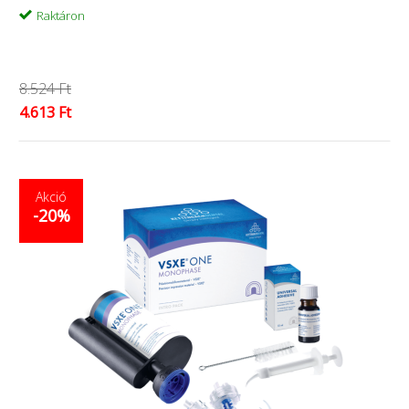
Raktáron
8.524 Ft
4.613 Ft
Akció
-20%