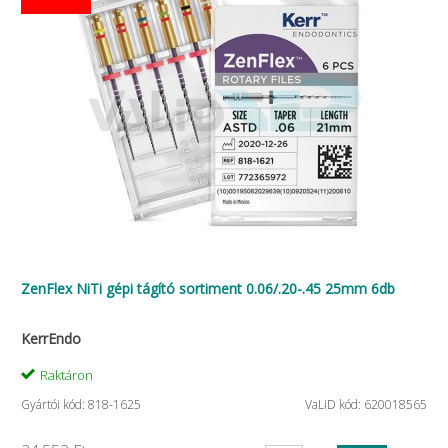
ZenFlex NiTi gépi tágító sortiment 0.06/.20-.45 25mm 6db
KerrEndo
Raktáron
Gyártói kód: 818-1625
VaLiD kód: 620018565