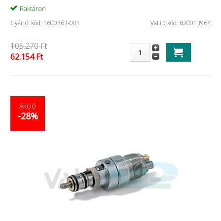
Raktáron
Gyártói kód: 1600363-001
VaLiD kód: 620013964
105.270 Ft
62.154 Ft
Akció
-28%