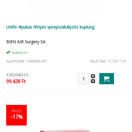
Unifix 4lyukas fényes sprayszabályzós kuplung
BIEN AIR Surgery SA
Raktáron
Gyártói kód: 1600086-001
VaLiD kód: 111201119
139.040 Ft
99.428 Ft
Akció
-17%