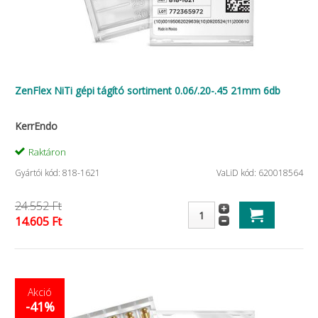
ZenFlex NiTi gépi tágító sortiment 0.06/.20-.45 21mm 6db
KerrEndo
Raktáron
Gyártói kód: 818-1621
VaLiD kód: 620018564
24.552 Ft
14.605 Ft
Akció
-41%