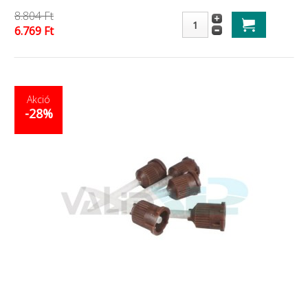
8.804 Ft
6.769 Ft
Akció
-28%