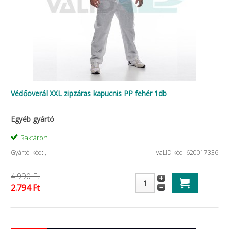
Védőoverál XXL zipzáras kapucnis PP fehér 1db
Egyéb gyártó
Raktáron
Gyártói kód: ,
VaLiD kód: 620017336
4.990 Ft
2.794 Ft