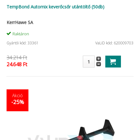
TempBond Automix keverőcsőr utántöltő (50db)
KerrHawe SA
Raktáron
Gyártói kód: 33361
VaLiD kód: 620009703
34.214 Ft
24.648 Ft
Akció
-25%