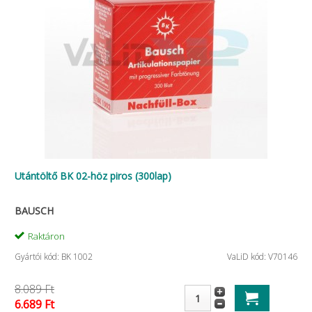
Utántöltő BK 02-höz piros (300lap)
BAUSCH
Raktáron
Gyártói kód: BK 1002
VaLiD kód: V70146
8.089 Ft
6.689 Ft