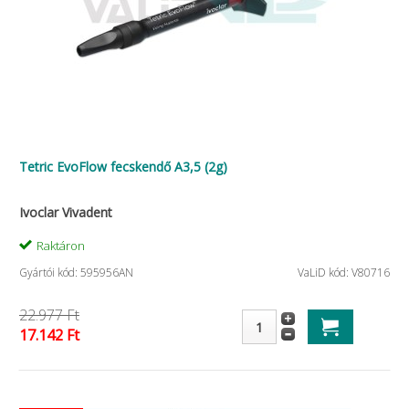
Tetric EvoFlow fecskendő A3,5 (2g)
Ivoclar Vivadent
Raktáron
Gyártói kód: 595956AN
VaLiD kód: V80716
22.977 Ft
17.142 Ft