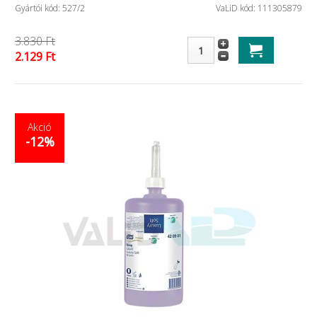
Gyártói kód: 527/2
VaLiD kód: 111305879
3.830 Ft
2.129 Ft
Akció
-12%