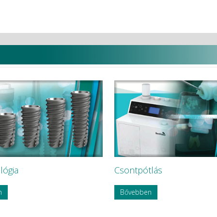
i
lógia
Csontpótlás
n
Bővebben