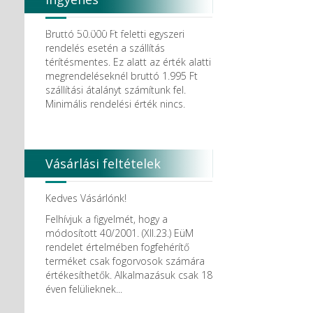
Degradable Solutions AG
DELTA RT.
házhozszállítás
Dendia GmbH
Bruttó 50.000 Ft feletti egyszeri
DenMat Holdings, LLC
rendelés esetén a szállítás
Dental Film srl.
térítésmentes. Ez alatt az érték alatti
Dental Pacific
megrendeléseknél bruttó 1.995 Ft
Dentis
szállítási átalányt számítunk fel.
Dentsolv AB
Minimális rendelési érték nincs.
Dentsply
Dentsply Maillefer
Dentsply Sirona
Detax
Vásárlási feltételek
DFS
DIADENT
Diaswiss S.A.
Kedves Vásárlónk!
DIRECTA AB
Felhívjuk a figyelmét, hogy a
Discus Dental PHILIPS
módosított 40/2001. (XII.23.) EüM
DISPOTECH S.r.l.
rendelet értelmében fogfehérítő
DKL
terméket csak fogorvosok számára
DMG
értékesíthetők. Alkalmazásuk csak 18
DÜRR DENTAL SE
éven felülieknek...
DUX
Edelweiss Dentistry Products