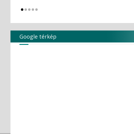
KULZER
Kuraray Dental
LARIDENT S.r.l.
Loser
Magenta Technology Co.,Ltd
MAILLEFER
Google térkép
MAJOR Prodotti Dentari S.p.A.
MARK3
MAVIG
MAXTER Premium Quality
MECTRON S.r.l.
MEDESY s.r.l.
Medical Care
MEDICOM Helthcare B.V.
MEDISTOCK
MEDIT corp.
MERCATOR MEDICAL
Microbrush
MLG MedicalInstrument
Molar Chemicals Kft.
Mölnlycke Health Care
NEW LIFE RADIOLOGY s.r.l.