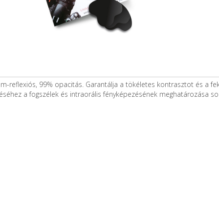
em-reflexiós, 99% opacitás. Garantálja a tökéletes kontrasztot és a fe
éséhez a fogszélek és intraorális fényképezésének meghatározása során.