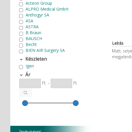
Acteon Group
ALPRO Medical GmbH
Anthogyr SA
ASA
ASTRA
B Braun
BAUSCH
Leírás
Becht
BIEN AIR Surgery SA
Matt, sely
Bode Chemie
megjelenít
Készleten
Cardex
Igen
Carlo de Giorgi srl
CATTANI SpA
Ár
CAVEX
Ft
-
Ft
Cefla S.C.
CEMM Dental High Tech Ltd.
Colténe Whaledent
Coxo Medical Instrument Co.
Ltd.
CURADEN
D.F.S.
Degradable Sol. AG
Ingyenes