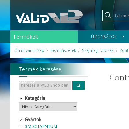
Termékek
ÚJDONSÁGOK
Őn itt van: Főlap
Kéziműszerek
Szájüregi fotózás
Kont
Termék keresése,
Contr
szűrés
Kategória
Gyártók
3M SOLVENTUM