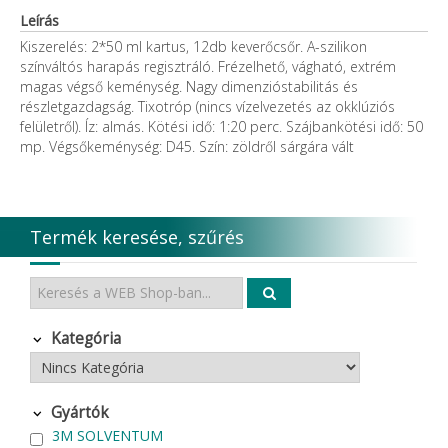
Leírás
Kiszerelés: 2*50 ml kartus, 12db keverőcsőr. A-szilikon
színváltós harapás regisztráló. Frézelhető, vágható, extrém
magas végső keménység. Nagy dimenzióstabilitás és
részletgazdagság. Tixotróp (nincs vízelvezetés az okklúziós
felületről). Íz: almás. Kötési idő: 1:20 perc. Szájbankötési idő: 50
mp. Végsőkeménység: D45. Szín: zöldről sárgára vált
Termék keresése, szűrés
Kategória
Gyártók
3M SOLVENTUM