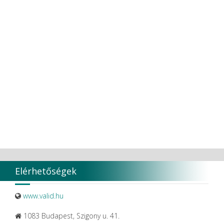
Transcodent
TT TOOTH TRANSFORMER S.R.L.
Ultradent products
Ultradent Products Inc.
Unigloves
VaLiD
VDENTAL
VDW
VITA
Vivaldi Kft.
VOCO
W&H Dentalwerk G.m.b.H.
WHITESmile Gmbh.
Winix Europe
WMSW
Zhermack SpA
Elérhetőségek
www.valid.hu
1083 Budapest, Szigony u. 41.