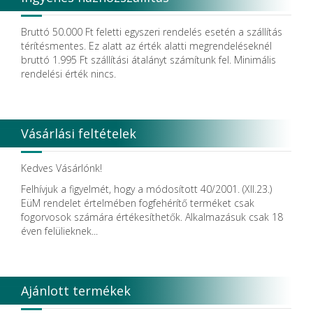
Dendia GmbH
DenMat Holdings, LLC
Bruttó 50.000 Ft feletti egyszeri rendelés esetén a szállítás
Dental Film srl.
térítésmentes. Ez alatt az érték alatti megrendeléseknél
Dental Pacific
bruttó 1.995 Ft szállítási átalányt számítunk fel. Minimális
Dentis
rendelési érték nincs.
Dentsolv AB
Dentsply
Dentsply Maillefer
Dentsply Sirona
Vásárlási feltételek
Detax
DFS
DIADENT
Kedves Vásárlónk!
Diaswiss S.A.
Felhívjuk a figyelmét, hogy a módosított 40/2001. (XII.23.)
DIRECTA AB
EüM rendelet értelmében fogfehérítő terméket csak
Discus Dental PHILIPS
fogorvosok számára értékesíthetők. Alkalmazásuk csak 18
DISPOTECH S.r.l.
éven felülieknek...
DKL
DMG
DÜRR DENTAL SE
DUX
Ajánlott termékek
Edelweiss Dentistry Products GmbH
Edenta