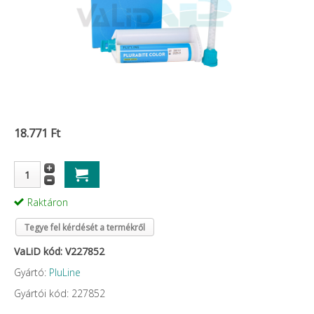
18.771 Ft
Raktáron
Tegye fel kérdését a termékről
VaLiD kód: V227852
Gyártó:
PluLine
Gyártói kód: 227852