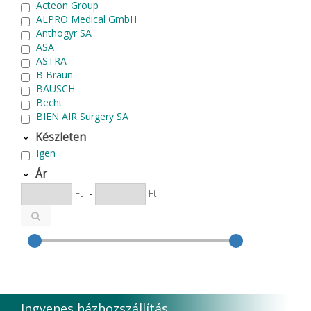
Acteon Group
ALPRO Medical GmbH
Anthogyr SA
ASA
ASTRA
B Braun
BAUSCH
Becht
BIEN AIR Surgery SA
Bode Chemie
Készleten
Cardex
Igen
Carlo de Giorgi srl
CATTANI SpA
Ár
CAVEX
Ft
-
Ft
Cefla S.C.
CEMM Dental High Tech Ltd.
Colténe Whaledent
Coxo Medical Instrument Co. Ltd.
CURADEN
D.F.S.
Degradable Sol. AG
Degradable Solutions AG
Ingyenes házhozszállítás
DELTA RT.