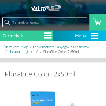
Termékek
Őn itt van: Főlap
Lenyomatvételi anyagok és eszközök
Harapás regisztráló
PluraBite Color, 2x50ml
PluraBite Color, 2x50ml