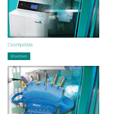
NORDISKA Dental AB
NOUVAG AG
NSK
OMNIA
P&T Medical Equipment Co. Ltd
P.P.H CERKAMED
Pentron SpofaDental a.s.
PHILIPS
PHILIPS Sonicare
Csontpótlás
PluLine
Pluradent AG & Co KG
Bővebben
PNH Intl Corp
Polydentia
Prime Dental
REXAM
Riemser
RINN Dentsply MPL
Ritter Concept GmbH.
Roeko
Safe Laser Trade Kft.
SANITARIA
SCA Hygiene Products AB
Schembera