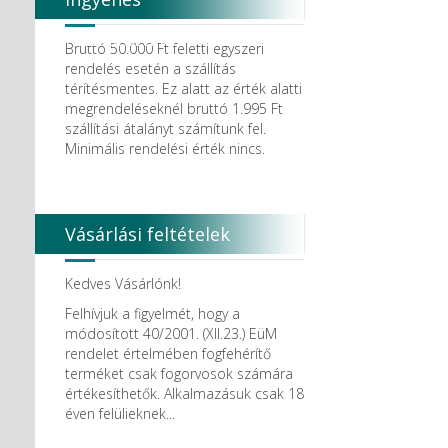
Degradable Solutions AG
DELTA RT.
házhozszállítás
Dendia GmbH
Bruttó 50.000 Ft feletti egyszeri
DenMat Holdings, LLC
rendelés esetén a szállítás
Dental Film srl.
térítésmentes. Ez alatt az érték alatti
Dental Pacific
megrendeléseknél bruttó 1.995 Ft
Dentis
szállítási átalányt számítunk fel.
Dentsolv AB
Minimális rendelési érték nincs.
Dentsply
Dentsply Maillefer
Dentsply Sirona
Detax
Vásárlási feltételek
DFS
DIADENT
Diaswiss S.A.
Kedves Vásárlónk!
DIRECTA AB
Felhívjuk a figyelmét, hogy a
Discus Dental PHILIPS
módosított 40/2001. (XII.23.) EüM
DISPOTECH S.r.l.
rendelet értelmében fogfehérítő
DKL
terméket csak fogorvosok számára
DMG
értékesíthetők. Alkalmazásuk csak 18
DÜRR DENTAL SE
éven felülieknek...
DUX
Edelweiss Dentistry Products