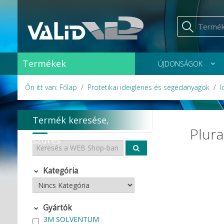
Termékek
ÚJDONSÁGOK
Őn itt van: Főlap
Protetikai ideiglenes és segédanyagok
I
Termék keresése,
Plur
szűrés
Kategória
Gyártók
3M SOLVENTUM