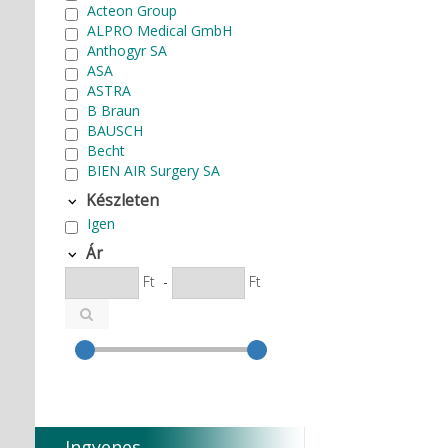
Acteon Group
ALPRO Medical GmbH
Anthogyr SA
ASA
ASTRA
B Braun
BAUSCH
Becht
BIEN AIR Surgery SA
Bode Chemie
Készleten
Cardex
Igen
Carlo de Giorgi srl
CATTANI SpA
Ár
CAVEX
Ft
-
Ft
Cefla S.C.
CEMM Dental High Tech Ltd.
Colténe Whaledent
Coxo Medical Instrument Co.
Ltd.
CURADEN
D.F.S.
Degradable Sol. AG
Ingyenes