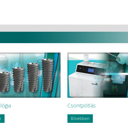
lógia
Csontpótlás
n
Bővebben