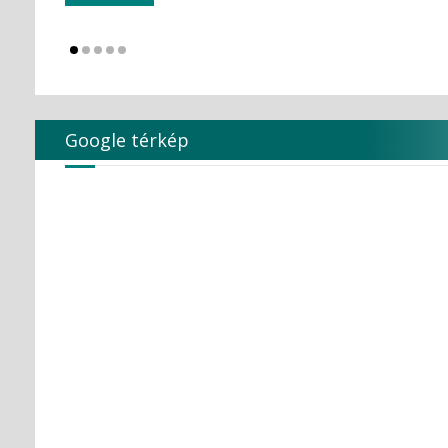
KULZER
Kuraray Dental
LARIDENT S.r.l.
Loser
Magenta Technology Co.,Ltd
MAILLEFER
Google térkép
MAJOR Prodotti Dentari S.p.A.
MARK3
MAVIG
MAXTER Premium Quality
MECTRON S.r.l.
MEDESY s.r.l.
Medical Care
MEDICOM Helthcare B.V.
MEDISTOCK
MEDIT corp.
MERCATOR MEDICAL
Microbrush
MLG MedicalInstrument
Molar Chemicals Kft.
Mölnlycke Health Care
NEW LIFE RADIOLOGY s.r.l.