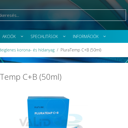
AKCIÓK
SPECIALITÁSOK
INFORMÁCIÓK
deiglenes korona- és hídanyag
PluraTemp C+B (50ml)
aTemp C+B (50ml)