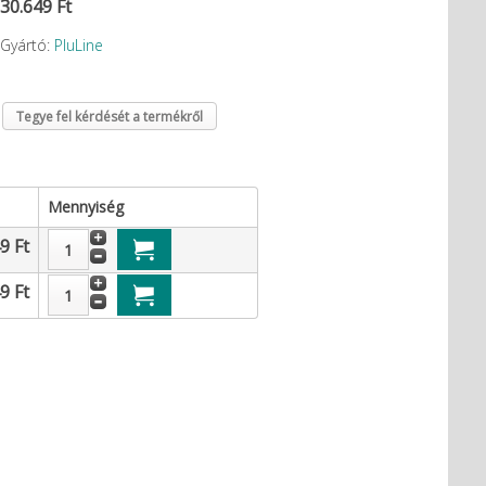
30.649 Ft
Gyártó:
PluLine
Tegye fel kérdését a termékről
Mennyiség
9 Ft
9 Ft