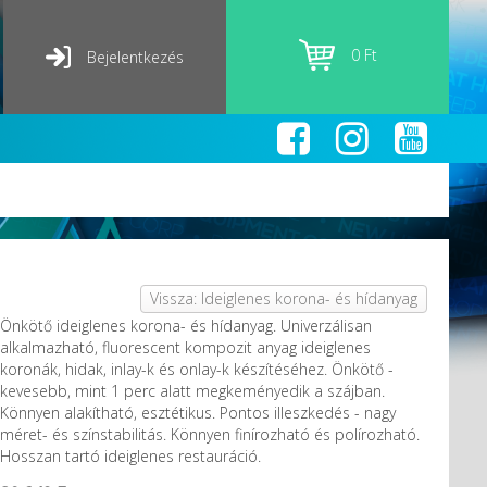
0 Ft
Bejelentkezés
Vissza: Ideiglenes korona- és hídanyag
Önkötő ideiglenes korona- és hídanyag. Univerzálisan
alkalmazható, fluorescent kompozit anyag ideiglenes
koronák, hidak, inlay-k és onlay-k készítéséhez. Önkötő -
kevesebb, mint 1 perc alatt megkeményedik a szájban.
Könnyen alakítható, esztétikus. Pontos illeszkedés - nagy
méret- és színstabilitás. Könnyen finírozható és polírozható.
Hosszan tartó ideiglenes restauráció.