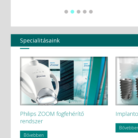
Global Surgical Corporation
HÁDÉNS Dentál Átervinning HB
Hager & Werken GmbH c Co. KG
HAMMACHER
Hartmann
Harvard Dental
Heraeus Kulzer GmbH
Specialitásaink
Hoffmann Dental
Humble
HYCARE
Hygenic
Intensív
Ivoclar Vivadent
KAVO
KaVo Kerr
KerrEndo
KerrHawe SA
KETTENBACH GmbH & Co. KG.
Philips ZOOM fogfehérítő
Implanto
KODAK
KODAK Carestream
rendszer
KOMET
Bővebbe
Korea Dental Solution Co., Ltd.
Bővebben
Kovácsházi