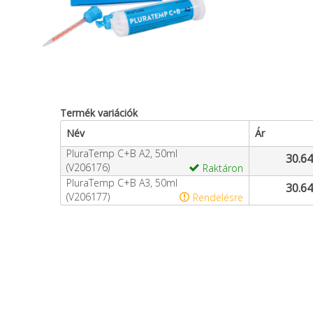
Termék variációk
Név
Ár
PluraTemp C+B A2, 50ml
30.64
(V206176)
Raktáron
PluraTemp C+B A3, 50ml
30.64
(V206177)
Rendelésre