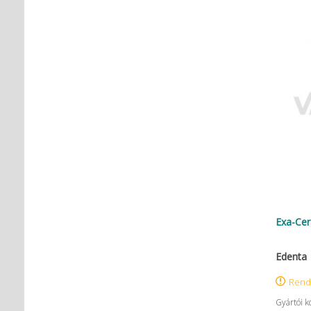
Exa-Ce
Edenta
Rend
Gyártói k