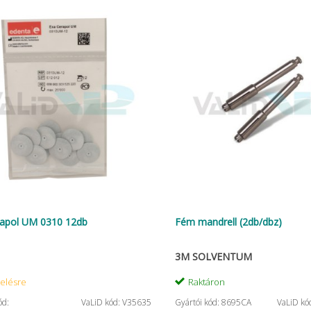
rapol UM 0310 12db
Fém mandrell (2db/dbz)
3M SOLVENTUM
elésre
Raktáron
ód:
VaLiD kód: V35635
Gyártói kód: 8695CA
VaLiD kó