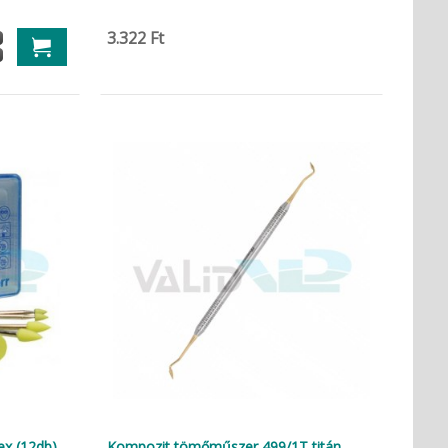
3.322 Ft
ex (12db)
Kompozit tömőműszer 499/1T titán