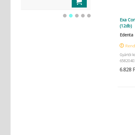
Exa Com
(12db)
Edenta
Rend
Gyártói k
6582040
6.828 F