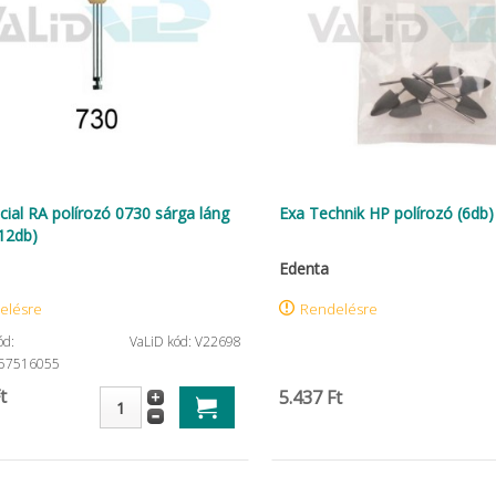
cial RA polírozó 0730 sárga láng
Exa Technik HP polírozó (6db)
12db)
Edenta
elésre
Rendelésre
ód:
VaLiD kód: V22698
57516055
t
5.437 Ft