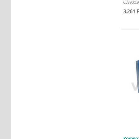
6589003
3.261 F
Kompozi