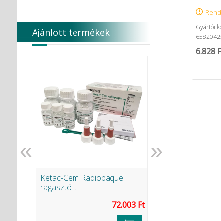
Rend
Gyártói k
Ajánlott termékek
6582042
6.828 F
«
»
Ketac-Cem Radiopaque
Endomethasone N 
ragasztó ...
.343 Ft
72.003 Ft