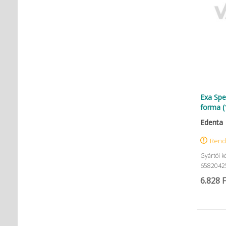
Exa Spe
forma (
Edenta
Rend
Gyártói k
6582042
6.828 F