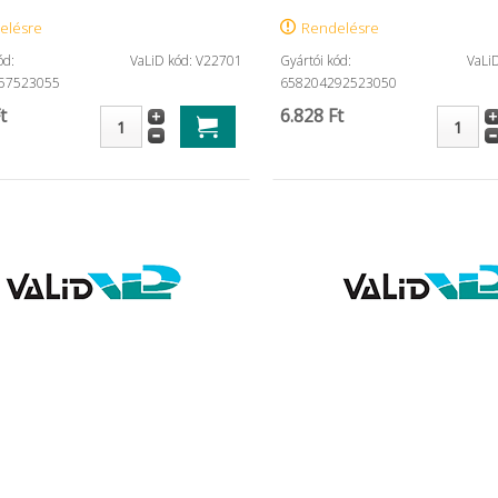
elésre
Rendelésre
ód:
VaLiD kód: V22701
Gyártói kód:
VaLi
57523055
658204292523050
t
6.828 Ft
set ...
Minuten Wipes Jumbo 30 ...
Filtek Z250
tubusos ...
49.916 Ft
4.623 Ft