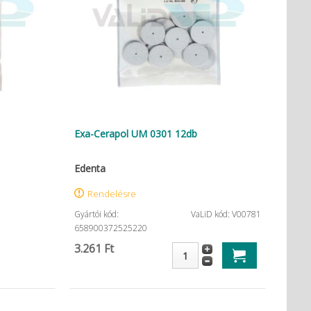
Exa-Cerapol UM 0301 12db
Edenta
Rendelésre
Gyártói kód:
VaLiD kód: V00781
658900372525220
3.261 Ft