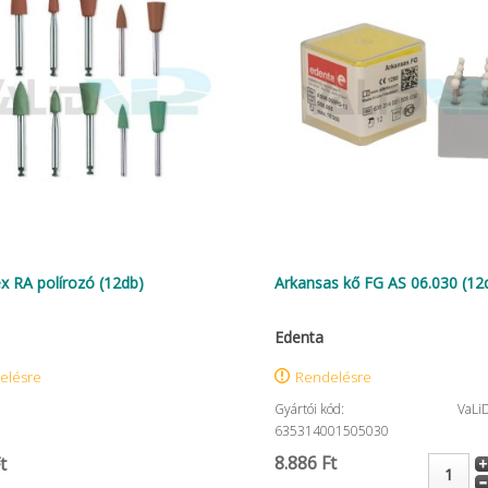
ex RA polírozó (12db)
Arkansas kő FG AS 06.030 (12
Edenta
elésre
Rendelésre
Gyártói kód:
VaLi
635314001505030
8.886 Ft
t