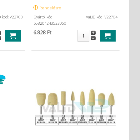
Rendelésre
D kód: V22703
Gyártói kód:
VaLiD kód: V22704
658204243523050
6.828 Ft
 utántöltő
Gelatamp (20db)
Ketac
ragasz
10.343 Ft
16.620 Ft