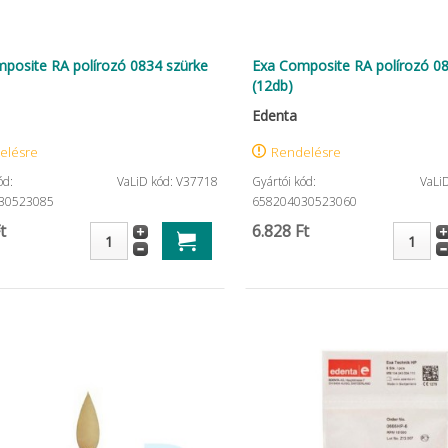
posite RA polírozó 0834 szürke
Exa Composite RA polírozó 08
(12db)
Edenta
elésre
Rendelésre
ód:
VaLiD kód: V37718
Gyártói kód:
VaLi
30523085
658204030523060
t
6.828 Ft