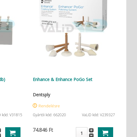
db)
Enhance & Enhance PoGo Set
Dentsply
Rendelésre
D kód: V31815
Gyártói kód: 662020
VaLiD kód: V239327
74.846 Ft