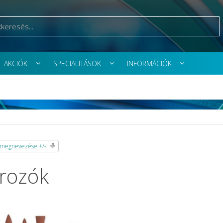
AKCIÓK
SPECIALITÁSOK
INFORMÁCIÓK
megnevezése +/-
irozók