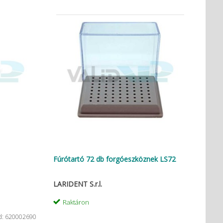
Fúrótartó 72 db forgóeszköznek LS72
LARIDENT S.r.l.
Raktáron
d: 620002690