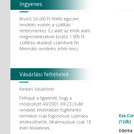
Ingyenes
házhozszállítás
Bruttó 50.000 Ft feletti egyszeri
rendelés esetén a szállítás
térítésmentes. Ez alatt az érték alatti
megrendeléseknél bruttó 1.995 Ft
szállítási átalányt számítunk fel.
Minimális rendelési érték nincs.
Vásárlási feltételek
Kedves Vásárlónk!
Felhívjuk a figyelmét, hogy a
módosított 40/2001. (XII.23.) EüM
rendelet értelmében fogfehérítő
Exa Com
terméket csak fogorvosok számára
(12db)
értékesíthetők. Alkalmazásuk csak 18
éven felülieknek...
Edenta