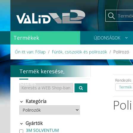
Termékek
ÚJDONSÁGOK
Őn itt van: Főlap
Fúrók, csiszolók és polírozók
Polírozó
Termék keresése,
Rendezés
szűrés
Termék 
Pol
Kategória
Gyártók
3M SOLVENTUM