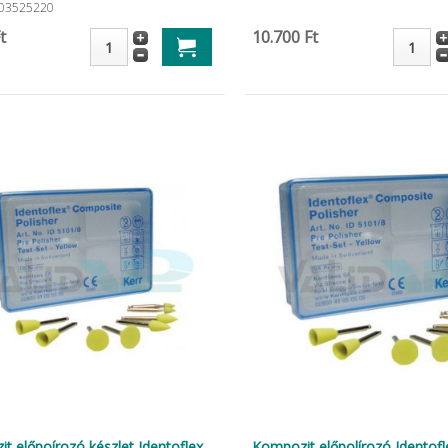
03525220
t
10.700 Ft
t előpoírozó készlet Identoflex
Kompozit előpolírozó Identofl