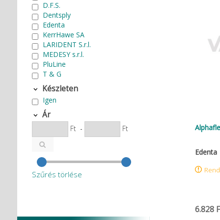
D.F.S.
Dentsply
Edenta
KerrHawe SA
LARIDENT S.r.l.
MEDESY s.r.l.
PluLine
T & G
Készleten
Igen
Ár
Alphafl
Ft
-
Ft
Edenta
Rend
Szűrés törlése
6.828 F